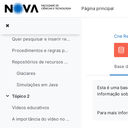
Ir para o conteúdo principal
Notícias
Página principal
Tópico 1
Contrair
Recursos educativos
Cne R
Quer pesquisar e inserir recursos? Saiba como!
Procedimentos e regras para os recursos
Repositórios de recursos educativos
Base d
Glaciares
Simulações em Java
Esta é uma bas
informação sob
Tópico 2
Contrair
Vídeos educativos
Para mais info
A importância do vídeo no Ensino das Ciências