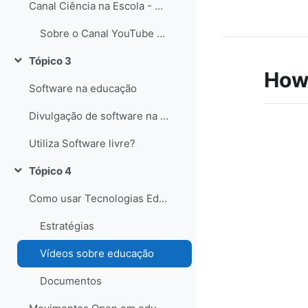
Canal Ciência na Escola - YouTube
Sobre o Canal YouTube Ciência na Escola
Tópico 3
Contrair
How 
Software na educação
Divulgação de software na educação
Utiliza Software livre?
Tópico 4
Contrair
Como usar Tecnologias Educativas com alunos?
Estratégias
Vídeos sobre educação
Documentos