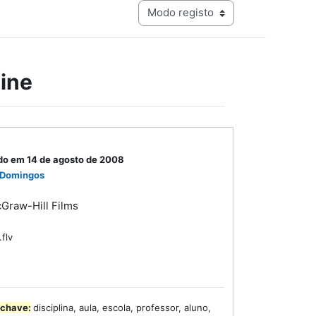
Navegação terciária do modo de visualização
ine
do em 14 de agosto de 2008
 Domingos
Graw-Hill Films
.flv
-chave:
disciplina, aula, escola, professor, aluno,