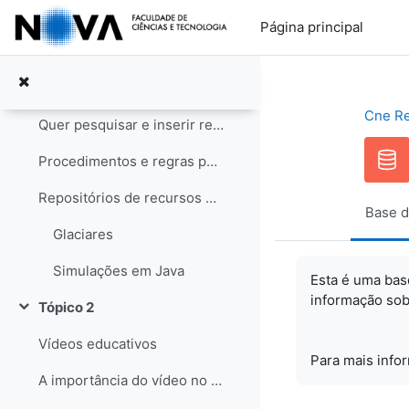
Ir para o conteúdo principal
Notícias
Página principal
Tópico 1
Contrair
Recursos educativos
Cne R
Quer pesquisar e inserir recursos? Saiba como!
Procedimentos e regras para os recursos
Repositórios de recursos educativos
Base d
Glaciares
Simulações em Java
Esta é uma bas
informação sob
Tópico 2
Contrair
Vídeos educativos
Para mais info
A importância do vídeo no Ensino das Ciências