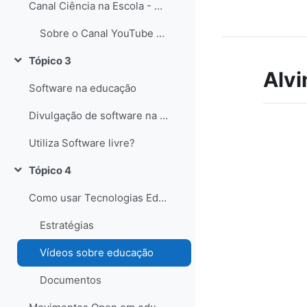
Canal Ciência na Escola - YouTube
Sobre o Canal YouTube Ciência na Escola
Tópico 3
Contrair
Alvi
Software na educação
Divulgação de software na educação
Utiliza Software livre?
Tópico 4
Contrair
Como usar Tecnologias Educativas com alunos?
Estratégias
Vídeos sobre educação
Documentos