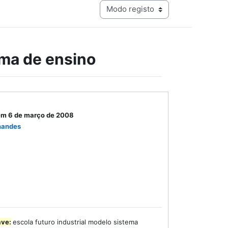
Navegação terciária do modo de visualização
ema de ensino
em 6 de março de 2008
nandes
ave:
escola futuro industrial modelo sistema