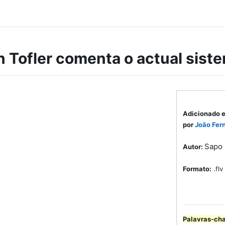
n Tofler comenta o actual sist
Adicionado 
por
João Fer
Sapo
Autor:
Formato:
.flv
Palavras-ch