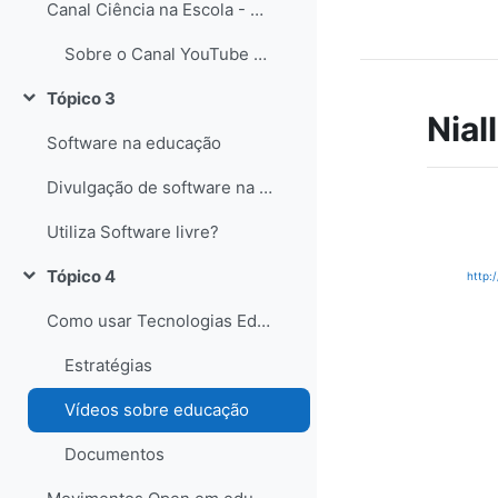
Canal Ciência na Escola - YouTube
Sobre o Canal YouTube Ciência na Escola
Tópico 3
Contrair
Nial
Software na educação
Divulgação de software na educação
Utiliza Software livre?
Tópico 4
http:
Contrair
Como usar Tecnologias Educativas com alunos?
Estratégias
Vídeos sobre educação
Documentos