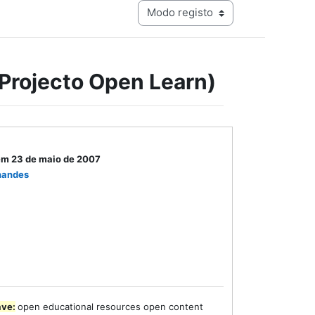
Navegação terciária do modo de visualização
(Projecto Open Learn)
em 23 de maio de 2007
nandes
ave:
open educational resources open content