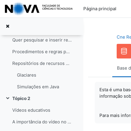
Ir para o conteúdo principal
Notícias
Página principal
Tópico 1
Contrair
Recursos educativos
Cne R
Quer pesquisar e inserir recursos? Saiba como!
Procedimentos e regras para os recursos
Repositórios de recursos educativos
Base d
Glaciares
Simulações em Java
Esta é uma bas
informação sob
Tópico 2
Contrair
Vídeos educativos
Para mais info
A importância do vídeo no Ensino das Ciências