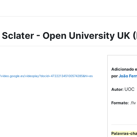
l Sclater - Open University UK 
Adicionado 
por
João Fer
//video.google.es/videoplay?docid=472221345100574285&hl=es
UOC
Autor:
Formato:
.flv
Palavras-ch