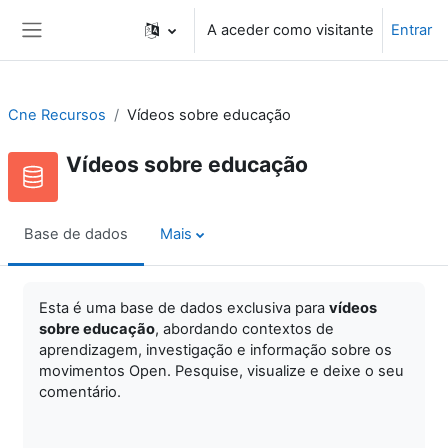
Ir para o conteúdo principal
A aceder como visitante
Entrar
Painel lateral
Cne Recursos
Vídeos sobre educação
Vídeos sobre educação
Base de dados
Mais
Esta é uma base de dados exclusiva para
vídeos
sobre educação
, abordando contextos de
aprendizagem, investigação e informação sobre os
movimentos Open. Pesquise, visualize e
deixe o seu
comentário.