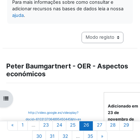
Para mais informações sobre como consultar e
adicionar recursos nas bases de dados leia a nossa
ajuda
.
Navegação terciária do mo
Peter Baumgartnert - OER - Aspectos
económicos
Abrir índice da disciplina
Adicionado em
23 de
http://video.google.es/videoplay?
novembro de
docid=6103137064895450445&hl=es
Página anterior
Página 1
Página 23
Página 24
Página 25
Página 26
Página 27
Página 28
Pági
«
1
…
23
24
25
26
27
28
29
2006
por
João
Página 30
Página 31
Página 32
Página 35
Página seguinte
30
31
32
…
35
»
Fernandes