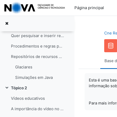
Ir para o conteúdo principal
Notícias
Página principal
Tópico 1
Contrair
Recursos educativos
Cne R
Quer pesquisar e inserir recursos? Saiba como!
Procedimentos e regras para os recursos
Repositórios de recursos educativos
Base d
Glaciares
Simulações em Java
Esta é uma bas
informação sob
Tópico 2
Contrair
Vídeos educativos
Para mais info
A importância do vídeo no Ensino das Ciências