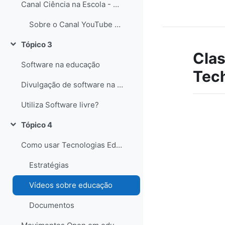
Canal Ciência na Escola - YouTube
Sobre o Canal YouTube Ciência na Escola
Tópico 3
Contrair
Clas
Software na educação
Tec
Divulgação de software na educação
Utiliza Software livre?
Tópico 4
Contrair
Como usar Tecnologias Educativas com alunos?
Estratégias
Vídeos sobre educação
Documentos