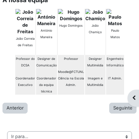
Hugo Domingos
João
António
Paulo
Chamiço
Maneira
Matos
João Correia
de Freitas
Professor do
Designer de
Professor
Designer
Engenheiro
DCSA
Comunicação
Multimédia
Informático
Moodle@FCTUNL
Coordenador
Coordenador
Ciência na Escola
Imagem e
IT Admin.
Executivo
da equipa
Admin.
Multimédia
técnica
Abr
Anterior
Seguinte