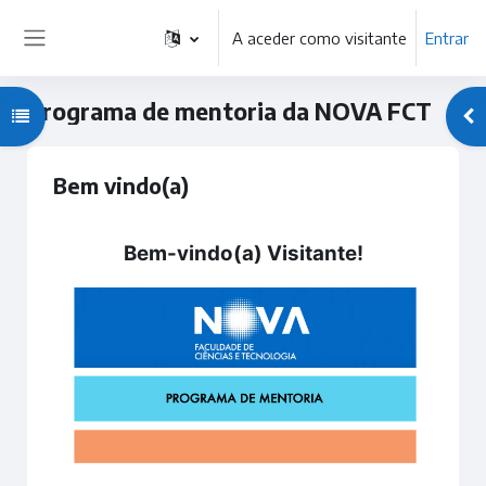
Ir para o conteúdo principal
A aceder como visitante
Entrar
Painel lateral
Programa de mentoria da NOVA FCT
Abrir índice da disciplina
Abr
Lista de tópicos
Bem vindo(a)
Bem-vindo(a) Visitante!