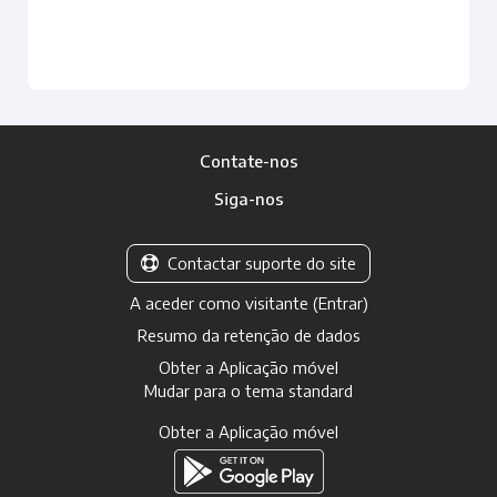
Boas-vindas
Comunicação
Checkpoint e
e Integração
Direta
Reflexão
Contate-nos
Siga-nos
Contactar suporte do site
A aceder como visitante (
Entrar
)
Resumo da retenção de dados
Obter a Aplicação móvel
Mudar para o tema standard
Obter a Aplicação móvel