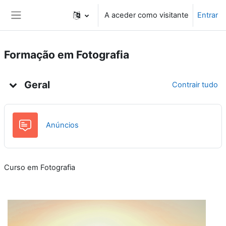
Ir para o conteúdo principal
A aceder como visitante
Entrar
Painel lateral
Formação em Fotografia
Lista de tópicos
Geral
Contrair tudo
Fórum
Anúncios
Curso em Fotografia