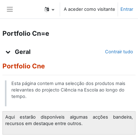
Ir para o conteúdo principal
A aceder como visitante
Entrar
Painel lateral
Portfolio Cn=e
Lista de tópicos
Geral
Contrair tudo
Portfolio Cne
Esta página contem uma selecção dos produtos mais
relevantes do projecto Ciência na Escola ao longo do
tempo.
Aqui estarão disponíveis algumas acções bandeira,
recursos em destaque entre outros.