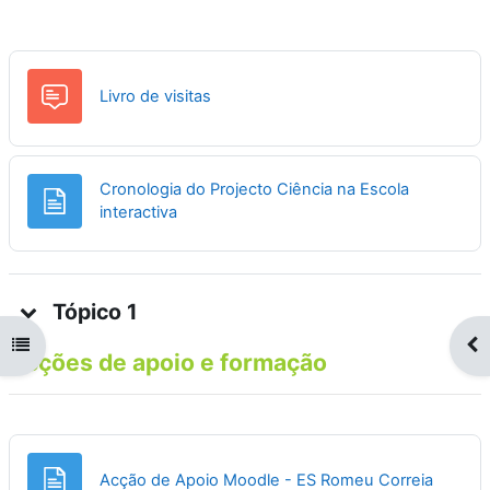
Fórum
Livro de visitas
Cronologia do Projecto Ciência na Escola
Página
interactiva
Tópico 1
Abrir índice da disciplina
Abr
Acções de apoio e formação
Página
Acção de Apoio Moodle - ES Romeu Correia