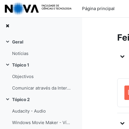
Ir para o conteúdo principal
Página principal
Fe
Geral
Contrair
Li
Notícias
Tópico 1
Contrair
Objectivos
Comunicar através da Internet
Tópico 2
Contrair
Audacity - Audio
Windows Movie Maker - Vídeo