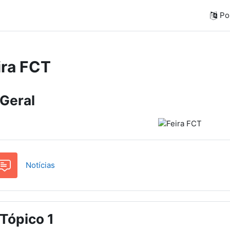
Por
ira FCT
sta de tópicos
Geral
Fórum
Notícias
Tópico 1