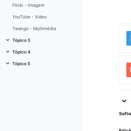
Flickr - Imagem
YouTube - Vídeo
Twango - Multimédia
Tópico 3
Contrair
Tópico 4
Contrair
Tópico 5
Contrair
Softw
Ediçã