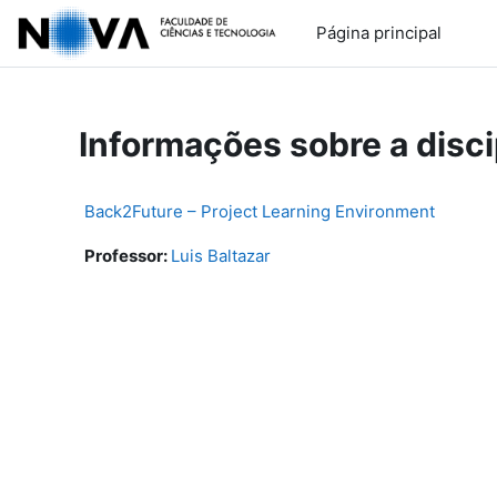
Ir para o conteúdo principal
Página principal
Informações sobre a disci
Back2Future – Project Learning Environment
Professor:
Luis Baltazar