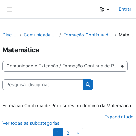
Ir para o conteúdo principal
Entrar
Painel lateral
Disciplinas
Comunidade e Extensão
Formação Contínua de Professores
Matemática
Matemática
Categorias de disciplinas
Pesquisar disciplinas
Pesquisar disciplinas
Formação Contínua de Profesores no domínio da Matemática
Expandir tudo
Ver todas as subcategorias
Página 1
Página 2
Página seguinte
1
2
»