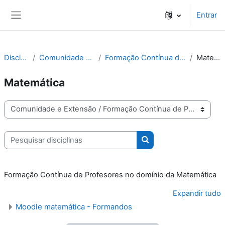
Ir para o conteúdo principal
Entrar
Painel lateral
Disciplinas
Comunidade e Extensão
Formação Contínua de Professores
Matemática
Matemática
Categorias de disciplinas
Pesquisar disciplinas
Pesquisar disciplinas
Formação Contínua de Profesores no domínio da Matemática
Expandir tudo
Moodle matemática - Formandos