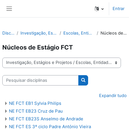
Ir para o conteúdo principal
Entrar
Painel lateral
Disciplinas
Investigação, Estágios e Projetos
Escolas, Entidades, Projetos
Núcleos de Estágio FCT
Núcleos de Estágio FCT
Categorias de disciplinas
Pesquisar disciplinas
Pesquisar disciplinas
Expandir tudo
NE FCT EB1 Sylvia Philips
NE FCT EB23 Cruz de Pau
NE FCT EB23S Anselmo de Andrade
NE FCT ES 3º ciclo Padre António Vieira