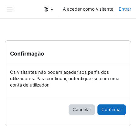
Ir para o conteúdo principal
A aceder como visitante
Entrar
Painel lateral
Confirmação
Os visitantes não podem aceder aos perfis dos
utilizadores. Para continuar, autentique-se com uma
conta de utilizador.
Cancelar
Continuar