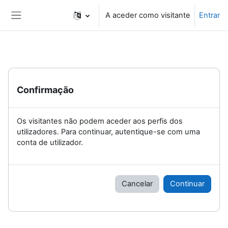
Ir para o conteúdo principal
A aceder como visitante
Entrar
Painel lateral
Confirmação
Os visitantes não podem aceder aos perfis dos
utilizadores. Para continuar, autentique-se com uma
conta de utilizador.
Cancelar
Continuar