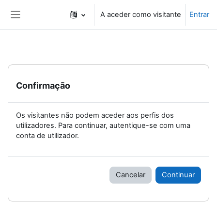
Ir para o conteúdo principal
A aceder como visitante
Entrar
Painel lateral
Confirmação
Os visitantes não podem aceder aos perfis dos
utilizadores. Para continuar, autentique-se com uma
conta de utilizador.
Cancelar
Continuar