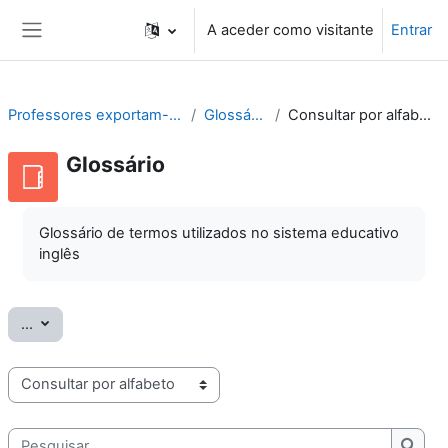
Ir para o conteúdo principal
A aceder como visitante
Entrar
Painel lateral
Professores exportam-se
Glossário
Consultar por alfabeto
Glossário
Glossário de termos utilizados no sistema educativo
inglês
Exportar termos
...
Consulte o glossário usando este índice
Pesquisar