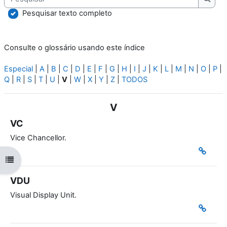
Pesqu
Pesquisar texto completo
Consulte o glossário usando este índice
Especial
|
A
|
B
|
C
|
D
|
E
|
F
|
G
|
H
|
I
|
J
|
K
|
L
|
M
|
N
|
O
|
P
|
Q
|
R
|
S
|
T
|
U
|
V
|
W
|
X
|
Y
|
Z
|
TODOS
V
VC
Vice Chancellor.
Abrir índice da disciplina
VDU
Visual Display Unit.