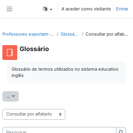
Ir para o conteúdo principal
A aceder como visitante
Entrar
Painel lateral
Professores exportam-se
Glossário
Consultar por alfabeto
Glossário
Glossário de termos utilizados no sistema educativo
inglês
Exportar termos
...
Consulte o glossário usando este índice
Pesquisar