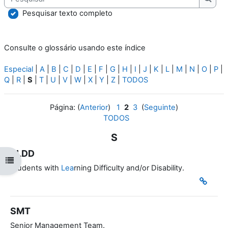
Pesqu
Pesquisar texto completo
Consulte o glossário usando este índice
Especial
|
A
|
B
|
C
|
D
|
E
|
F
|
G
|
H
|
I
|
J
|
K
|
L
|
M
|
N
|
O
|
P
|
Q
|
R
|
S
|
T
|
U
|
V
|
W
|
X
|
Y
|
Z
|
TODOS
Página: (
Anterior
)
1
2
3
(
Seguinte
)
TODOS
S
SLDD
Abrir índice da disciplina
Students with
Lea
rning Difficulty and/or Disability.
SMT
Senior Management Team.