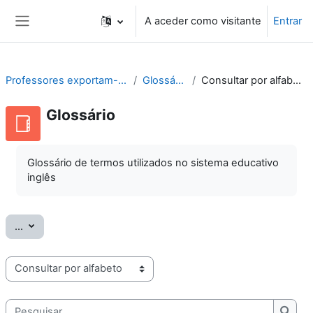
Ir para o conteúdo principal
A aceder como visitante
Entrar
Painel lateral
Professores exportam-se
Glossário
Consultar por alfabeto
Glossário
Glossário de termos utilizados no sistema educativo
inglês
Exportar termos
...
Consulte o glossário usando este índice
Pesquisar