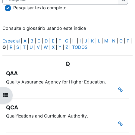
Pesqu
Pesquisar texto completo
Consulte o glossário usando este índice
Especial
|
A
|
B
|
C
|
D
|
E
|
F
|
G
|
H
|
I
|
J
|
K
|
L
|
M
|
N
|
O
|
P
|
Q
|
R
|
S
|
T
|
U
|
V
|
W
|
X
|
Y
|
Z
|
TODOS
Q
QAA
Quality Assurance Agency for Higher Education.
Abrir índice da disciplina
QCA
Qualifications and Curriculum Authority.