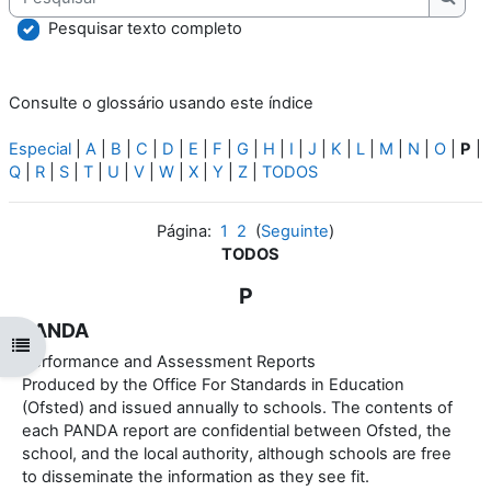
Pesqu
Pesquisar texto completo
Consulte o glossário usando este índice
Especial
|
A
|
B
|
C
|
D
|
E
|
F
|
G
|
H
|
I
|
J
|
K
|
L
|
M
|
N
|
O
|
P
|
Q
|
R
|
S
|
T
|
U
|
V
|
W
|
X
|
Y
|
Z
|
TODOS
Página:
1
2
(
Seguinte
)
TODOS
P
PANDA
Abrir índice da disciplina
Performance and Assessment Reports
Produced by the Office For Standards in Education
(Ofsted) and issued annually to schools. The contents of
each PANDA report are confidential between Ofsted, the
school, and the local authority, although schools are free
to disseminate the information as they see fit.