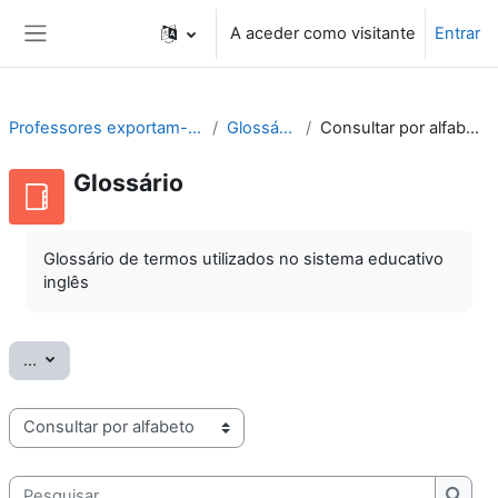
Ir para o conteúdo principal
A aceder como visitante
Entrar
Painel lateral
Professores exportam-se
Glossário
Consultar por alfabeto
Glossário
Glossário de termos utilizados no sistema educativo
inglês
Exportar termos
...
Consulte o glossário usando este índice
Pesquisar