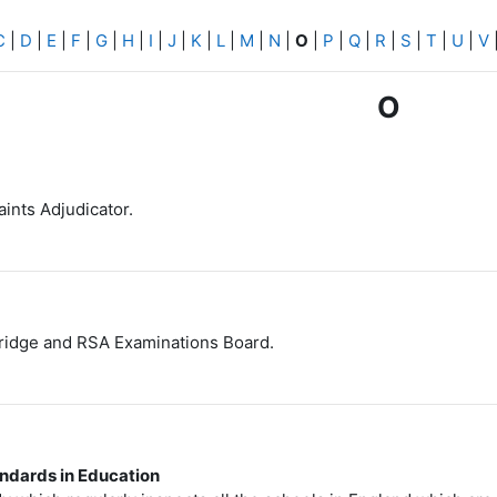
C
|
D
|
E
|
F
|
G
|
H
|
I
|
J
|
K
|
L
|
M
|
N
|
O
|
P
|
Q
|
R
|
S
|
T
|
U
|
V
O
ints Adjudicator.
ridge and RSA Examinations Board.
andards in Education