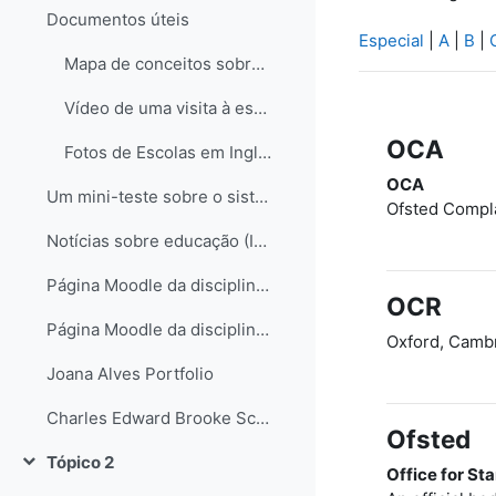
Documentos úteis
Especial
|
A
|
B
|
Mapa de conceitos sobre o sistema educativo em Inglaterra
Vídeo de uma visita à escola de Hampstead no Reino Unido
OCA
Fotos de Escolas em Inglaterra
OCA
Um mini-teste sobre o sistema educativo inglês...
Ofsted Compla
Notícias sobre educação (Inglaterra e não só)
Página Moodle da disciplina de Science
OCR
Página Moodle da disciplina de Science II
Oxford, Camb
Joana Alves Portfolio
Charles Edward Brooke School Science Departament
Ofsted
Tópico 2
Contrair
Office for St