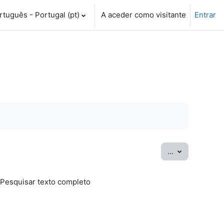
tuguês - Portugal ‎(pt)‎
A aceder como visitante
Entrar
Exportar ter
...
Pesquisar texto completo
sar