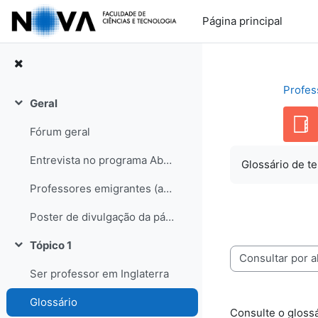
Ir para o conteúdo principal
Página principal
Profes
Geral
Contrair
Fórum geral
Entrevista no programa Abraço de Domingo (RDP internacional)
Glossário de te
Professores emigrantes (artigo no semanário Sol, edição de 31-05-08)
Poster de divulgação da página
Tópico 1
Contrair
Consulte o glossário usando este índ
Ser professor em Inglaterra
Glossário
Consulte o glossá