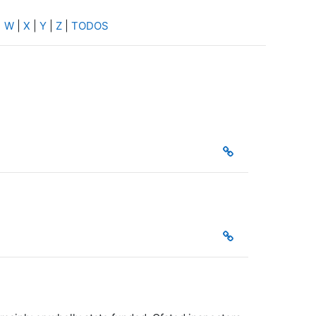
|
W
|
X
|
Y
|
Z
|
TODOS