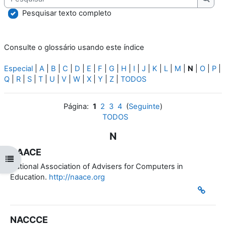
Pesqu
Pesquisar texto completo
Consulte o glossário usando este índice
Especial
|
A
|
B
|
C
|
D
|
E
|
F
|
G
|
H
|
I
|
J
|
K
|
L
|
M
|
N
|
O
|
P
|
Q
|
R
|
S
|
T
|
U
|
V
|
W
|
X
|
Y
|
Z
|
TODOS
Página:
1
2
3
4
(
Seguinte
)
TODOS
N
NAACE
Abrir índice da disciplina
National Association of Advisers for Computers in
Education.
http://naace.org
NACCCE