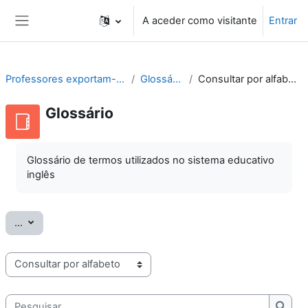
Ir para o conteúdo principal
A aceder como visitante
Entrar
Painel lateral
Professores exportam-se
Glossário
Consultar por alfabeto
Glossário
Glossário de termos utilizados no sistema educativo
inglês
Exportar termos
...
Consulte o glossário usando este índice
Pesquisar