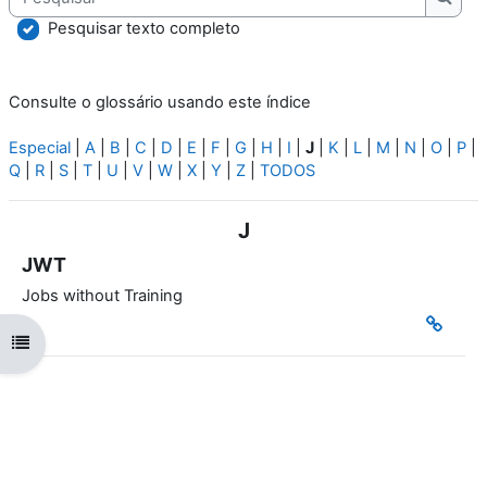
Pesqu
Pesquisar texto completo
Consulte o glossário usando este índice
Especial
|
A
|
B
|
C
|
D
|
E
|
F
|
G
|
H
|
I
|
J
|
K
|
L
|
M
|
N
|
O
|
P
|
Q
|
R
|
S
|
T
|
U
|
V
|
W
|
X
|
Y
|
Z
|
TODOS
J
JWT
Jobs without Training
Abrir índice da disciplina