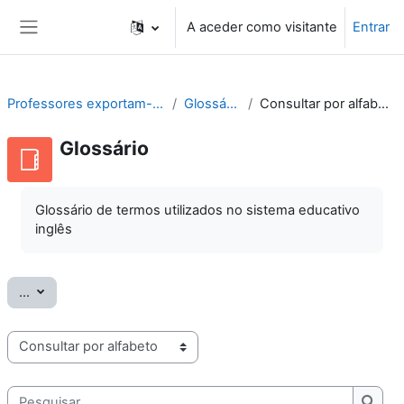
Ir para o conteúdo principal
A aceder como visitante
Entrar
Painel lateral
Professores exportam-se
Glossário
Consultar por alfabeto
Glossário
Glossário de termos utilizados no sistema educativo
inglês
Exportar termos
...
Consulte o glossário usando este índice
Pesquisar