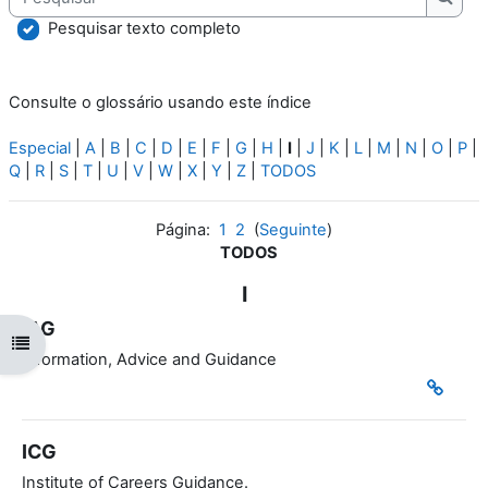
Pesqu
Pesquisar texto completo
Consulte o glossário usando este índice
Especial
|
A
|
B
|
C
|
D
|
E
|
F
|
G
|
H
|
I
|
J
|
K
|
L
|
M
|
N
|
O
|
P
|
Q
|
R
|
S
|
T
|
U
|
V
|
W
|
X
|
Y
|
Z
|
TODOS
Página:
1
2
(
Seguinte
)
TODOS
I
IAG
Abrir índice da disciplina
Information, Advice and Guidance
ICG
Institute of Careers Guidance.