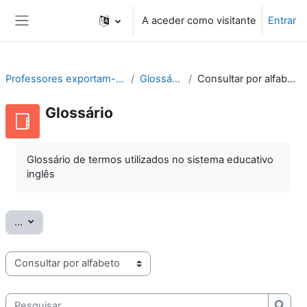
Ir para o conteúdo principal
A aceder como visitante
Entrar
Painel lateral
Professores exportam-se
Glossário
Consultar por alfabeto
Glossário
Glossário de termos utilizados no sistema educativo
inglês
Exportar termos
...
Consulte o glossário usando este índice
Pesquisar