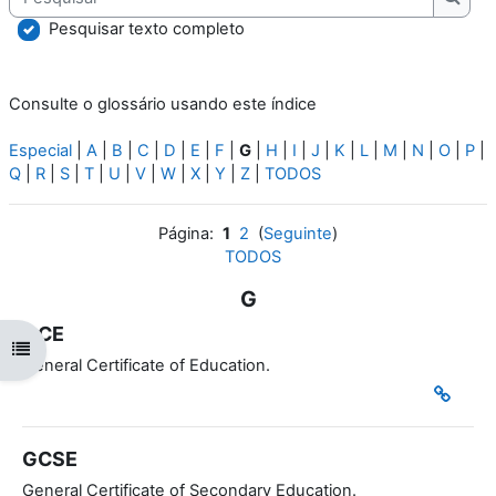
Pesqu
Pesquisar texto completo
Consulte o glossário usando este índice
Especial
|
A
|
B
|
C
|
D
|
E
|
F
|
G
|
H
|
I
|
J
|
K
|
L
|
M
|
N
|
O
|
P
|
Q
|
R
|
S
|
T
|
U
|
V
|
W
|
X
|
Y
|
Z
|
TODOS
Página:
1
2
(
Seguinte
)
TODOS
G
GCE
Abrir índice da disciplina
General Certificate of Education.
GCSE
General Certificate of Secondary Education.