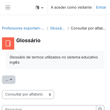
Ir para o conteúdo principal
A aceder como visitante
Entrar
Painel lateral
Professores exportam-se
Glossário
Consultar por alfabeto
Glossário
Glossário de termos utilizados no sistema educativo
inglês
Exportar termos
...
Consulte o glossário usando este índice
Pesquisar