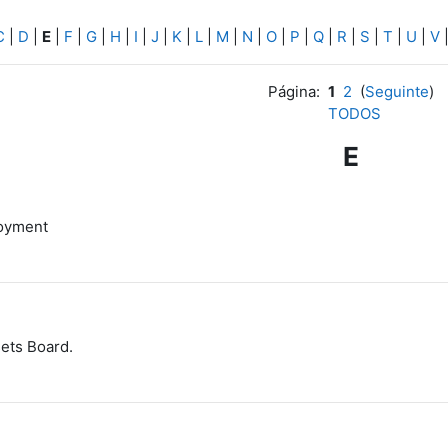
C
|
D
|
E
|
F
|
G
|
H
|
I
|
J
|
K
|
L
|
M
|
N
|
O
|
P
|
Q
|
R
|
S
|
T
|
U
|
V
Página:
1
2
(
Seguinte
)
TODOS
E
loyment
ets Board.