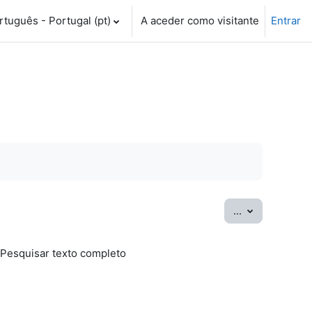
tuguês - Portugal ‎(pt)‎
A aceder como visitante
Entrar
Exportar ter
...
Pesquisar texto completo
sar