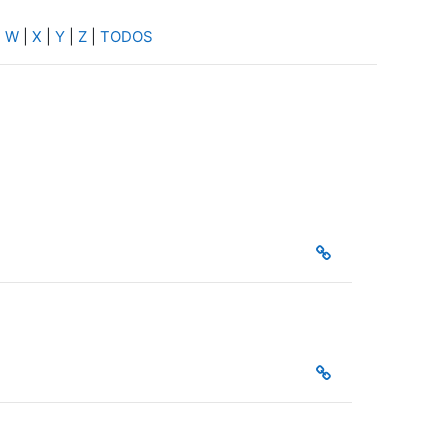
|
W
|
X
|
Y
|
Z
|
TODOS