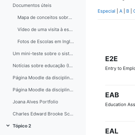
Documentos úteis
Especial
|
A
|
B
|
Mapa de conceitos sobre o sistema educativo em Inglaterra
Vídeo de uma visita à escola de Hampstead no Reino Unido
Fotos de Escolas em Inglaterra
Um mini-teste sobre o sistema educativo inglês...
E2E
Notícias sobre educação (Inglaterra e não só)
Entry to Emp
Página Moodle da disciplina de Science
Página Moodle da disciplina de Science II
EAB
Joana Alves Portfolio
Education Ass
Charles Edward Brooke School Science Departament
Tópico 2
Contrair
EAL