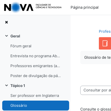
Ir para o conteúdo principal
Página principal
Profes
Geral
Contrair
Fórum geral
Entrevista no programa Abraço de Domingo (RDP internacional)
Glossário de te
Professores emigrantes (artigo no semanário Sol, edição de 31-05-08)
Poster de divulgação da página
Tópico 1
Contrair
Consulte o glossário usando este índ
Ser professor em Inglaterra
Glossário
Consulte o glossá