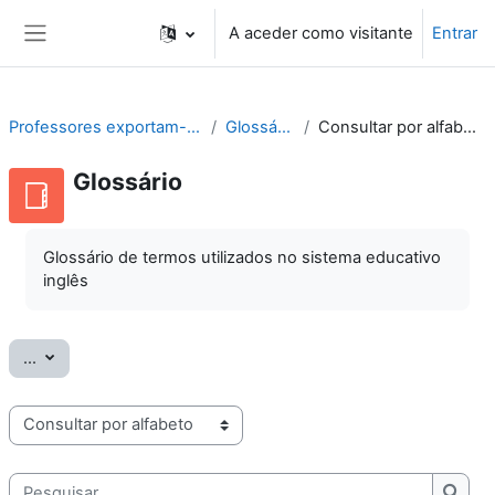
Ir para o conteúdo principal
A aceder como visitante
Entrar
Painel lateral
Professores exportam-se
Glossário
Consultar por alfabeto
Glossário
Glossário de termos utilizados no sistema educativo
inglês
Exportar termos
...
Consulte o glossário usando este índice
Pesquisar