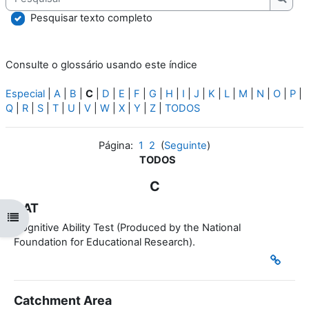
Pesqu
Pesquisar texto completo
Consulte o glossário usando este índice
Especial
|
A
|
B
|
C
|
D
|
E
|
F
|
G
|
H
|
I
|
J
|
K
|
L
|
M
|
N
|
O
|
P
|
Q
|
R
|
S
|
T
|
U
|
V
|
W
|
X
|
Y
|
Z
|
TODOS
Página:
1
2
(
Seguinte
)
TODOS
C
CAT
Abrir índice da disciplina
Cognitive Ability Test (Produced by the National
Foundation for Educational Research).
Catchment Area