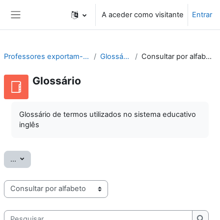
Ir para o conteúdo principal
A aceder como visitante
Entrar
Painel lateral
Professores exportam-se
Glossário
Consultar por alfabeto
Glossário
Glossário de termos utilizados no sistema educativo
inglês
Exportar termos
...
Consulte o glossário usando este índice
Pesquisar