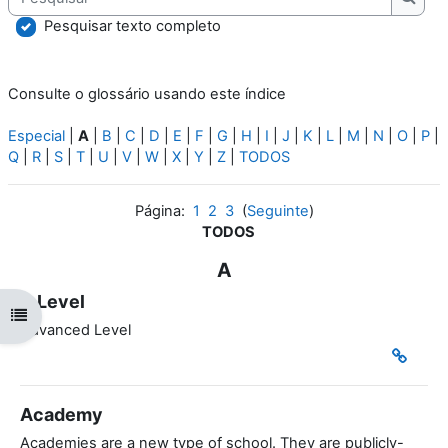
Pesqu
Pesquisar texto completo
Consulte o glossário usando este índice
Especial
|
A
|
B
|
C
|
D
|
E
|
F
|
G
|
H
|
I
|
J
|
K
|
L
|
M
|
N
|
O
|
P
|
Q
|
R
|
S
|
T
|
U
|
V
|
W
|
X
|
Y
|
Z
|
TODOS
Página:
1
2
3
(
Seguinte
)
TODOS
A
A Level
Abrir índice da disciplina
Advanced Level
Academy
Academies are a new type of school. They are publicly-