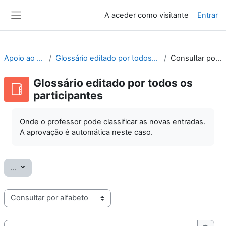
Ir para o conteúdo principal
A aceder como visitante
Entrar
Painel lateral
Apoio ao Moodle
Glossário editado por todos os participantes
Consultar por alfabeto
Glossário editado por todos os
participantes
Onde o professor pode classificar as novas entradas.
A aprovação é automática neste caso.
Exportar termos
...
Consulte o glossário usando este índice
Pesquisar