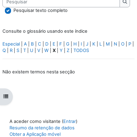
Pesqu
Pesquisar texto completo
Consulte o glossário usando este índice
Especial
|
A
|
B
|
C
|
D
|
E
|
F
|
G
|
H
|
I
|
J
|
K
|
L
|
M
|
N
|
O
|
P
|
Q
|
R
|
S
|
T
|
U
|
V
|
W
|
X
|
Y
|
Z
|
TODOS
Não existem termos nesta secção
Abrir índice da disciplina
A aceder como visitante (
Entrar
)
Resumo da retenção de dados
Obter a Aplicação móvel