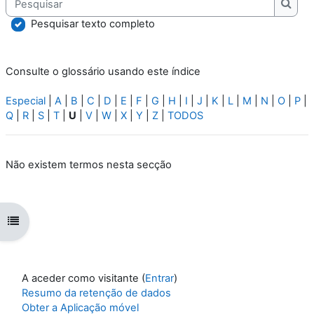
Pesqu
Pesquisar texto completo
Consulte o glossário usando este índice
Especial
|
A
|
B
|
C
|
D
|
E
|
F
|
G
|
H
|
I
|
J
|
K
|
L
|
M
|
N
|
O
|
P
|
Q
|
R
|
S
|
T
|
U
|
V
|
W
|
X
|
Y
|
Z
|
TODOS
Não existem termos nesta secção
Abrir índice da disciplina
A aceder como visitante (
Entrar
)
Resumo da retenção de dados
Obter a Aplicação móvel