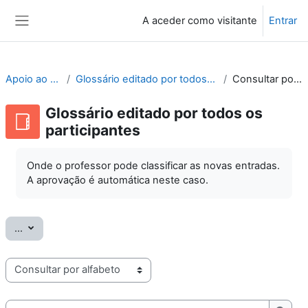
Ir para o conteúdo principal
A aceder como visitante
Entrar
Painel lateral
Apoio ao Moodle
Glossário editado por todos os participantes
Consultar por alfabeto
Glossário editado por todos os
participantes
Onde o professor pode classificar as novas entradas.
A aprovação é automática neste caso.
Exportar termos
...
Consulte o glossário usando este índice
Pesquisar