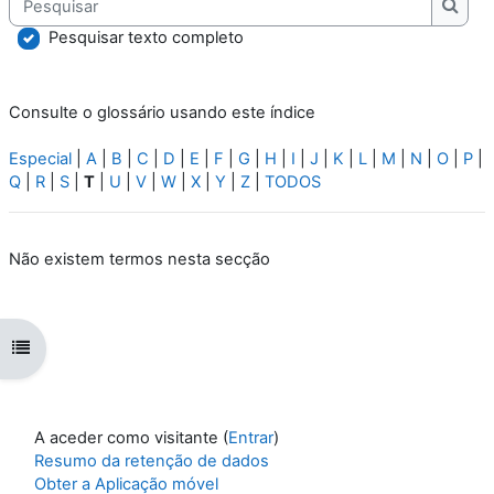
Pesqu
Pesquisar texto completo
Consulte o glossário usando este índice
Especial
|
A
|
B
|
C
|
D
|
E
|
F
|
G
|
H
|
I
|
J
|
K
|
L
|
M
|
N
|
O
|
P
|
Q
|
R
|
S
|
T
|
U
|
V
|
W
|
X
|
Y
|
Z
|
TODOS
Não existem termos nesta secção
Abrir índice da disciplina
A aceder como visitante (
Entrar
)
Resumo da retenção de dados
Obter a Aplicação móvel