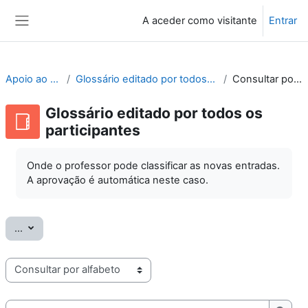
Ir para o conteúdo principal
A aceder como visitante
Entrar
Painel lateral
Apoio ao Moodle
Glossário editado por todos os participantes
Consultar por alfabeto
Glossário editado por todos os
participantes
Onde o professor pode classificar as novas entradas.
A aprovação é automática neste caso.
Exportar termos
...
Consulte o glossário usando este índice
Pesquisar