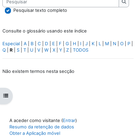
Pesqu
Pesquisar texto completo
Consulte o glossário usando este índice
Especial
|
A
|
B
|
C
|
D
|
E
|
F
|
G
|
H
|
I
|
J
|
K
|
L
|
M
|
N
|
O
|
P
|
Q
|
R
|
S
|
T
|
U
|
V
|
W
|
X
|
Y
|
Z
|
TODOS
Não existem termos nesta secção
Abrir índice da disciplina
A aceder como visitante (
Entrar
)
Resumo da retenção de dados
Obter a Aplicação móvel