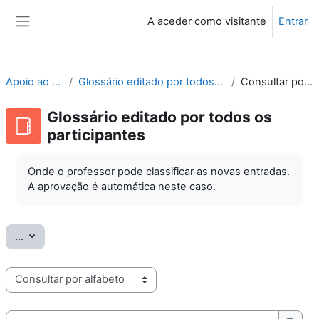
Ir para o conteúdo principal
A aceder como visitante
Entrar
Painel lateral
Apoio ao Moodle
Glossário editado por todos os participantes
Consultar por alfabeto
Glossário editado por todos os
participantes
Onde o professor pode classificar as novas entradas.
A aprovação é automática neste caso.
Exportar termos
...
Consulte o glossário usando este índice
Pesquisar