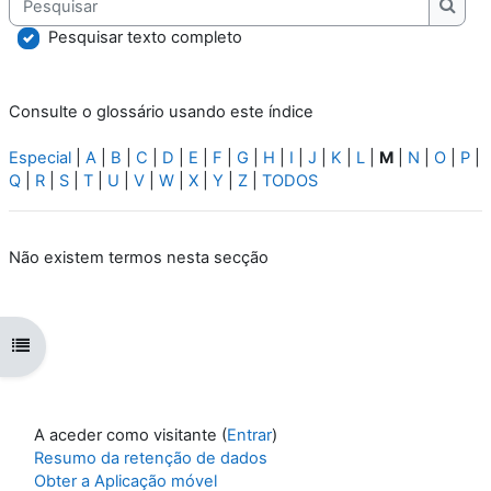
Pesqu
Pesquisar texto completo
Consulte o glossário usando este índice
Especial
|
A
|
B
|
C
|
D
|
E
|
F
|
G
|
H
|
I
|
J
|
K
|
L
|
M
|
N
|
O
|
P
|
Q
|
R
|
S
|
T
|
U
|
V
|
W
|
X
|
Y
|
Z
|
TODOS
Não existem termos nesta secção
Abrir índice da disciplina
A aceder como visitante (
Entrar
)
Resumo da retenção de dados
Obter a Aplicação móvel