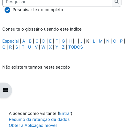
Pesqu
Pesquisar texto completo
Consulte o glossário usando este índice
Especial
|
A
|
B
|
C
|
D
|
E
|
F
|
G
|
H
|
I
|
J
|
K
|
L
|
M
|
N
|
O
|
P
|
Q
|
R
|
S
|
T
|
U
|
V
|
W
|
X
|
Y
|
Z
|
TODOS
Não existem termos nesta secção
Abrir índice da disciplina
A aceder como visitante (
Entrar
)
Resumo da retenção de dados
Obter a Aplicação móvel