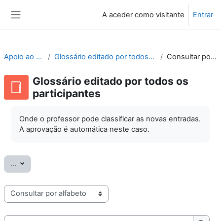
Ir para o conteúdo principal
A aceder como visitante
Entrar
Painel lateral
Apoio ao Moodle
Glossário editado por todos os participantes
Consultar por alfabeto
Glossário editado por todos os
participantes
Onde o professor pode classificar as novas entradas.
A aprovação é automática neste caso.
Exportar termos
...
Consulte o glossário usando este índice
Pesquisar