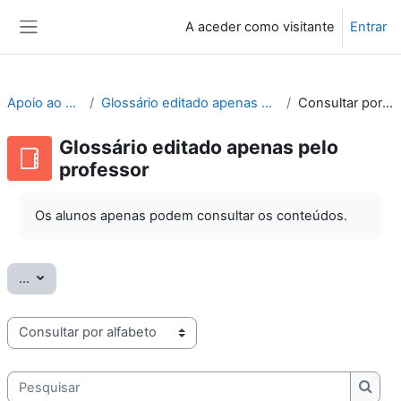
Ir para o conteúdo principal
A aceder como visitante
Entrar
Painel lateral
Apoio ao Moodle
Glossário editado apenas pelo professor
Consultar por alfabeto
Glossário editado apenas pelo
professor
Os alunos apenas podem consultar os conteúdos.
Exportar termos
...
Consulte o glossário usando este índice
Pesquisar