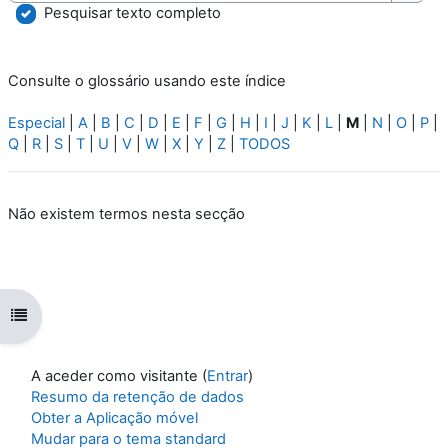
Pesqu
Pesquisar texto completo
Consulte o glossário usando este índice
Especial
|
A
|
B
|
C
|
D
|
E
|
F
|
G
|
H
|
I
|
J
|
K
|
L
|
M
|
N
|
O
|
P
|
Q
|
R
|
S
|
T
|
U
|
V
|
W
|
X
|
Y
|
Z
|
TODOS
Não existem termos nesta secção
Abrir índice da disciplina
A aceder como visitante (
Entrar
)
Resumo da retenção de dados
Obter a Aplicação móvel
Mudar para o tema standard