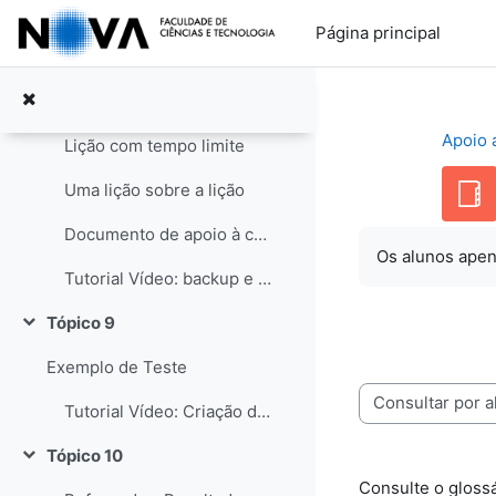
Ir para o conteúdo principal
Chat aberto
Página principal
Tópico 8
Contrair
Organização do módulo de aprendizagem
Apoio 
Lição com tempo limite
Uma lição sobre a lição
Documento de apoio à criação de Lições Moodle
Os alunos apen
Tutorial Vídeo: backup e restauro de uma lição
Tópico 9
Contrair
Exemplo de Teste
Consulte o glossário usando este índ
Tutorial Vídeo: Criação de Testes Moodle
Tópico 10
Contrair
Consulte o glossá