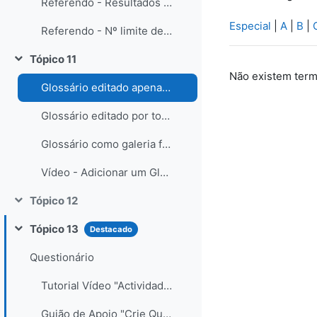
Referendo - Resultados publicados de forma anónima
Especial
|
A
|
B
|
Referendo - Nº limite de escolhas por opção e resultados publicados aos alunos após a sua escolha
Tópico 11
Contrair
Não existem term
Glossário editado apenas pelo professor
Glossário editado por todos os participantes
Glossário como galeria fotográfica
Vídeo - Adicionar um Glossário
Tópico 12
Contrair
Tópico 13
Destacado
Contrair
Questionário
Tutorial Vídeo "Actividade Questionário - Moodle 1.9"
Guião de Apoio "Crie Questionários online"