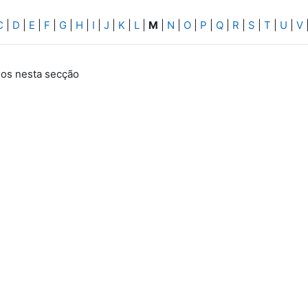
C
|
D
|
E
|
F
|
G
|
H
|
I
|
J
|
K
|
L
|
M
|
N
|
O
|
P
|
Q
|
R
|
S
|
T
|
U
|
V
os nesta secção