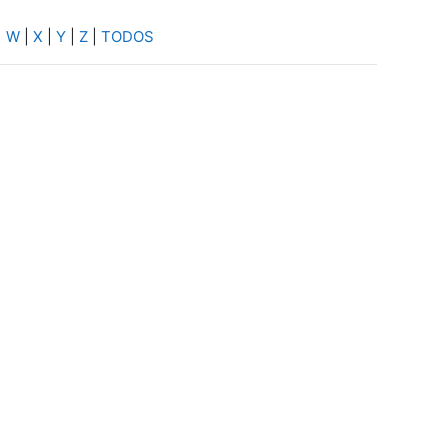
|
W
|
X
|
Y
|
Z
|
TODOS