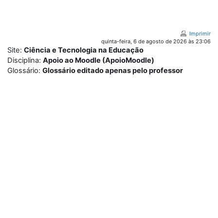
Ir para o conteúdo principal
Imprimir
quinta-feira, 6 de agosto de 2026 às 23:06
Site:
Ciência e Tecnologia na Educação
Disciplina:
Apoio ao Moodle (ApoioMoodle)
Glossário:
Glossário editado apenas pelo professor