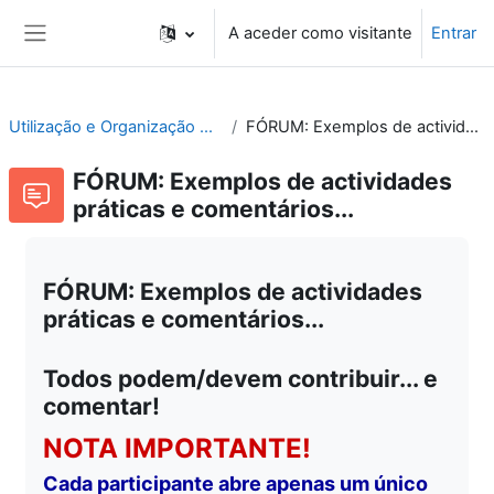
Ir para o conteúdo principal
A aceder como visitante
Entrar
Painel lateral
Utilização e Organização de Laboratórios Escolares
FÓRUM: Exemplos de actividades práticas e comentários...
FÓRUM: Exemplos de actividades
práticas e comentários...
FÓRUM: Exemplos de actividades
práticas e comentários...
Todos podem/devem contribuir... e
comentar!
NOTA IMPORTANTE!
Cada participante abre apenas um único