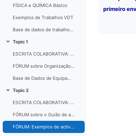
FÍSICA e QUÍMICA Básico
primeiro env
Exemplos de Trabalhos VDT
Base de dados de trabalhos dos participantes do curso
Topic 1
Collapse
ESCRITA COLABORATIVA: Organização dos laboratórios
FÓRUM sobre Organização e gestão dos laboratórios escolares
Base de Dados de Equipamentos e Consumíveis dos Laboratórios
Topic 2
Collapse
ESCRITA COLABORATIVA: Guião de Actividade Prática
FÓRUM sobre o Guião de actividades práticas
FÓRUM: Exemplos de actividades práticas e comentários...