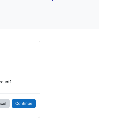
ccount?
cel
Continue