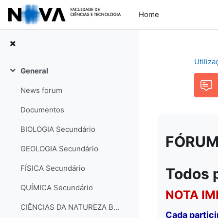
Skip to main content
Home
Utiliz
General
Collapse
News forum
Documentos
BIOLOGIA Secundário
FÓRUM: 
GEOLOGIA Secundário
FÍSICA Secundário
Todos 
QUÍMICA Secundário
NOTA IM
CIÊNCIAS DA NATUREZA Básico
Cada partic