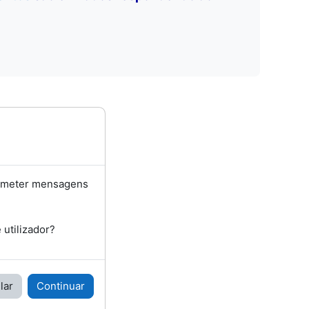
bmeter mensagens
utilizador?
lar
Continuar