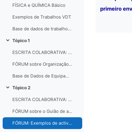
FÍSICA e QUÍMICA Básico
primeiro env
Exemplos de Trabalhos VDT
Base de dados de trabalhos dos participantes do curso
Tópico 1
Contrair
ESCRITA COLABORATIVA: Organização dos laboratórios
FÓRUM sobre Organização e gestão dos laboratórios escolares
Base de Dados de Equipamentos e Consumíveis dos Laboratórios
Tópico 2
Contrair
ESCRITA COLABORATIVA: Guião de Actividade Prática
FÓRUM sobre o Guião de actividades práticas
FÓRUM: Exemplos de actividades práticas e comentários...