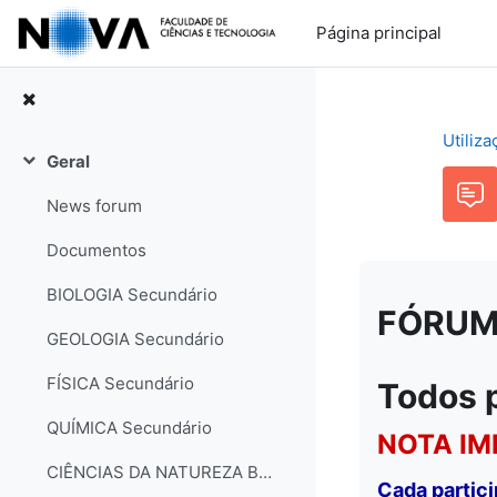
Ir para o conteúdo principal
Página principal
Utiliz
Geral
Contrair
News forum
Documentos
BIOLOGIA Secundário
FÓRUM: 
GEOLOGIA Secundário
FÍSICA Secundário
Todos 
QUÍMICA Secundário
NOTA IM
CIÊNCIAS DA NATUREZA Básico
Cada partic