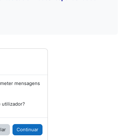
bmeter mensagens
utilizador?
lar
Continuar