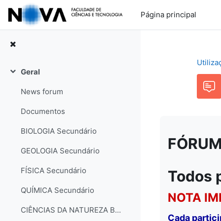
Ir para o conteúdo principal
Página principal
Utiliz
Geral
Contrair
News forum
Documentos
BIOLOGIA Secundário
FÓRUM: 
GEOLOGIA Secundário
FÍSICA Secundário
Todos 
QUÍMICA Secundário
NOTA IM
CIÊNCIAS DA NATUREZA Básico
Cada partic