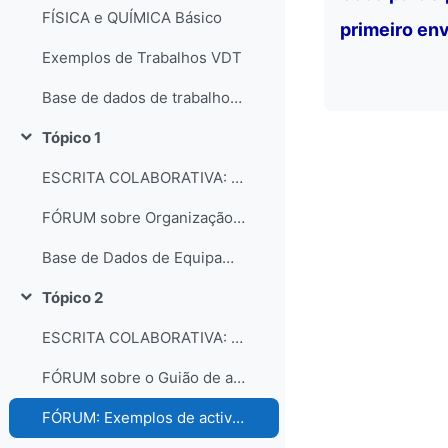
FÍSICA e QUÍMICA Básico
primeiro env
Exemplos de Trabalhos VDT
Base de dados de trabalhos dos participantes do curso
Tópico 1
Contrair
ESCRITA COLABORATIVA: Organização dos laboratórios
FÓRUM sobre Organização e gestão dos laboratórios escolares
Base de Dados de Equipamentos e Consumíveis dos Laboratórios
Tópico 2
Contrair
ESCRITA COLABORATIVA: Guião de Actividade Prática
FÓRUM sobre o Guião de actividades práticas
FÓRUM: Exemplos de actividades práticas e comentários...