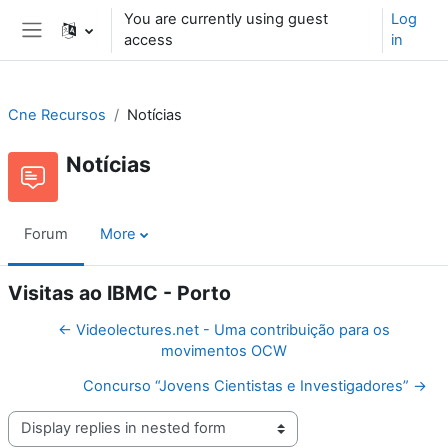
Skip to main content
You are currently using guest
Log
access
in
Side panel
Cne Recursos
Notícias
Notícias
Forum
More
Visitas ao IBMC - Porto
← Videolectures.net - Uma contribuição para os
movimentos OCW
Concurso “Jovens Cientistas e Investigadores” →
Display mode