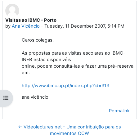
Visitas ao IBMC - Porto
Number of replies: 0
by
Ana Vicêncio
-
Tuesday, 11 December 2007, 5:14 PM
Caros colegas,
As propostas para as visitas escolares ao IBMC-
INEB estão disponivéis
online, podem consultá-las e fazer uma pré-reserva
em:
http://www.ibmc.up.pt/index.php?id=313
ana vicêncio
Open course index
Permalink
← Videolectures.net - Uma contribuição para os
movimentos OCW