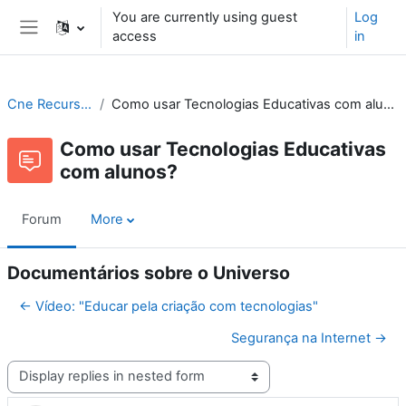
Skip to main content
You are currently using guest
Log
access
in
Side panel
Cne Recursos
Como usar Tecnologias Educativas com alunos?
Como usar Tecnologias Educativas
com alunos?
Forum
More
Documentários sobre o Universo
← Vídeo: "Educar pela criação com tecnologias"
Segurança na Internet →
Display mode