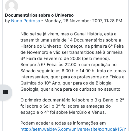
Documentários sobre o Universo
Number of replies: 0
by
Nuno Pedrosa
-
Monday, 26 November 2007, 11:28 PM
Não sei se já viram, mas o Canal História, está a
transmitir uma série de 14 Documentários sobre a
História do Universo. Começou na primeira 6ª Feira
de Novembro e vão ser transmitidos até à primeira
6ª Feira de Fevereiro de 2008 (pelo menos).
Sempre à 6ª Feira, às 22.00 h com repetição no
Sábado seguinte às 6.00 h e 14.00 h, trata de temas
interessantes, quer para os professores de Física e
Química do 10º Ano, quer para os de Biologia-
Geologia, quer ainda para os curiosos no assunto.
Open course index
O primeiro documentário foi sobre o Big-Bang, o 2º
foi sobre o Sol, o 3º foi sobre as ameaças do
espaço e o 4º foi sobre Mercúrio e Vénus.
Podem aceder a todas as informações em
http://aetn.waidev5.com/universe/site/portugal/15/in