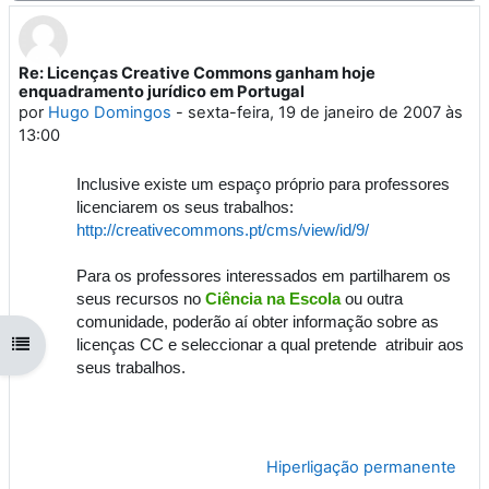
Re: Licenças Creative Commons ganham hoje
Número de respostas: 0
enquadramento jurídico em Portugal
por
Hugo Domingos
-
sexta-feira, 19 de janeiro de 2007 às
13:00
Inclusive existe um espaço próprio para professores
licenciarem os seus trabalhos:
http://creativecommons.pt/cms/view/id/9/
Para os professores interessados em partilharem os
seus recursos no
Ciência na Escola
ou outra
comunidade, poderão aí obter informação sobre as
Abrir índice da disciplina
licenças CC e seleccionar a qual pretende atribuir aos
seus trabalhos.
Hiperligação permanente