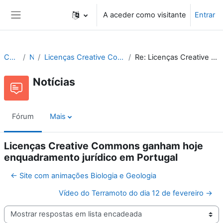
Ir para o conteúdo principal
A aceder como visitante
Entrar
Painel lateral
Cne Recursos
Notícias
Licenças Creative Commons ganham hoje enquadramento jurídico em Portugal
Re: Licenças Creative Commons ganham hoje enquadramento jurídico em Portugal
Notícias
Fórum
Mais
Licenças Creative Commons ganham hoje
enquadramento jurídico em Portugal
← Site com animações Biologia e Geologia
Vídeo do Terramoto do dia 12 de fevereiro →
Modo de visualização