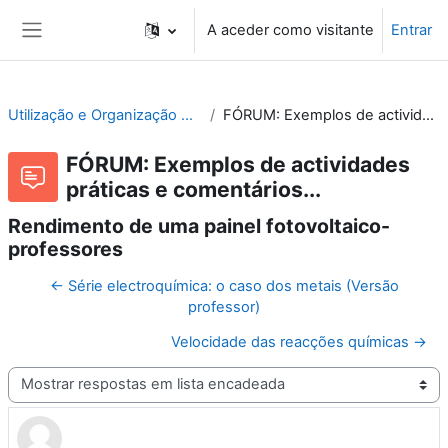
Ir para o conteúdo principal
A aceder como visitante
Entrar
Painel lateral
Utilização e Organização de Laboratórios Escolares
FÓRUM: Exemplos de actividades práticas e comentários...
FÓRUM: Exemplos de actividades
práticas e comentários...
Rendimento de uma painel fotovoltaico-
professores
← Série electroquímica: o caso dos metais (Versão
professor)
Velocidade das reacções químicas →
Modo de visualização