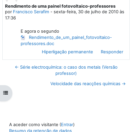
Rendimento de uma painel fotovoltaico-professores
Número de respostas: 0
por
Francisco Serafim
-
sexta-feira, 30 de julho de 2010 às
17:36
E agora o segundo
Rendimento_de_um_painel_fotovoltaico-
professores.doc
Hiperligação permanente
Responder
← Série electroquímica: o caso dos metais (Versão
professor)
Velocidade das reacções químicas →
Abrir índice da disciplina
A aceder como visitante (
Entrar
)
Resumo da retenção de dados