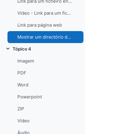
Link para um ficheiro enviado
Vídeo - Link para um ficheiro enviado
Link para página web
Mostrar um directório de ficheiros enviados
Tópico 4
Contrair
Imagem
PDF
Word
Powerpoint
ZIP
Vídeo
Áudio