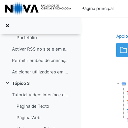
Ir para o conteúdo principal
Notação TeX aceite pelo Moodle (mimeTeX)
Página principal
Conteúdos Multimédia
Multi-idioma
Apoio
Portefólio
Activar RSS no site e em actividades
Permitir embed de animações e vídeos nos recursos e actividades
Adicionar utilizadores em massa a partir de um ficheiro txt
Tópico 3
Contrair
Tutorial Vídeo: Interface de página Moodle
Página de Texto
Página Web