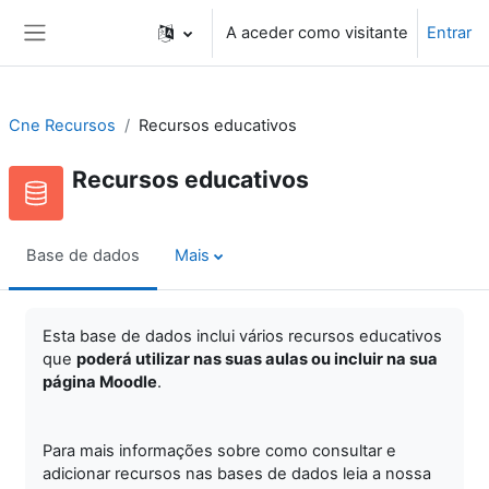
Ir para o conteúdo principal
A aceder como visitante
Entrar
Painel lateral
Cne Recursos
Recursos educativos
Recursos educativos
Base de dados
Mais
Esta base de dados inclui vários recursos educativos
que
poderá utilizar nas suas aulas ou incluir na sua
página Moodle
.
Para mais informações sobre como consultar e
adicionar recursos nas bases de dados leia a nossa