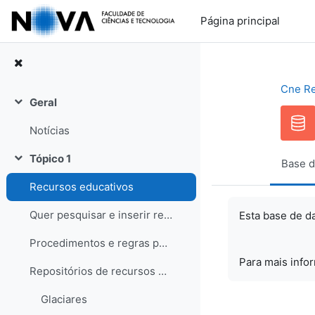
Ir para o conteúdo principal
Página principal
Cne R
Geral
Contrair
Notícias
Tópico 1
Base d
Contrair
Recursos educativos
Quer pesquisar e inserir recursos? Saiba como!
Esta base de d
Procedimentos e regras para os recursos
Para mais info
Repositórios de recursos educativos
Glaciares