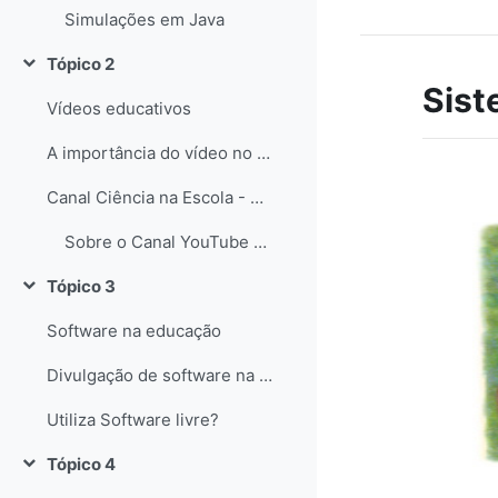
Simulações em Java
Tópico 2
Contrair
Sist
Vídeos educativos
A importância do vídeo no Ensino das Ciências
Canal Ciência na Escola - YouTube
Sobre o Canal YouTube Ciência na Escola
Tópico 3
Contrair
Software na educação
Divulgação de software na educação
Utiliza Software livre?
Tópico 4
Contrair