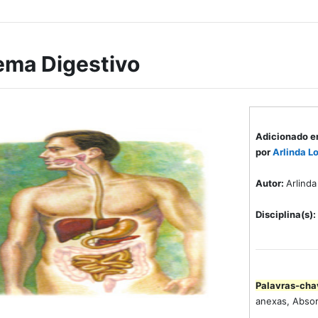
ema Digestivo
Adicionado e
por
Arlinda L
Autor:
Arlind
Disciplina(s):
Palavras-cha
anexas, Absor