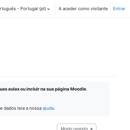
tuguês - Portugal ‎(pt)‎
A aceder como visitante
Entrar
suas aulas ou incluir na sua página Moodle
.
e dados leia a nossa
ajuda
.
Navegação terciária do modo de visualização