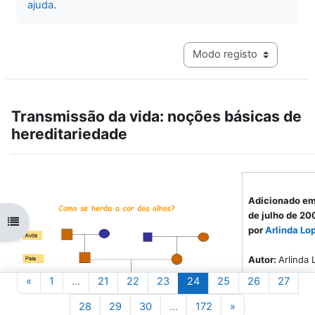
ajuda
.
Navegação terciária do mo
Transmissão da vida: noções básicas de
hereditariedade
Adicionado em
de julho de 20
Abrir índice da disciplina
por
Arlinda Lo
Autor:
Arlinda
Página anterior
Página 1
Página 21
Página 22
Página 23
Página 24
Página 25
Página 26
Págin
«
1
…
21
22
23
24
25
26
27
Disciplina(s):
Ciências Natura
Página 28
Página 29
Página 30
Página 172
Página seguinte
28
29
30
…
172
»