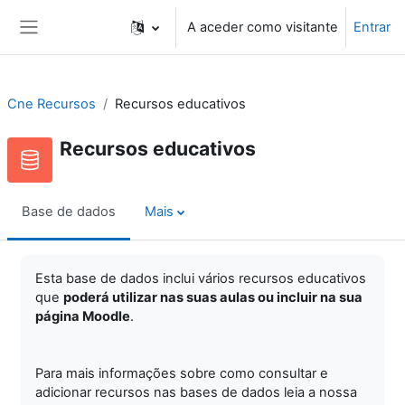
Ir para o conteúdo principal
A aceder como visitante
Entrar
Painel lateral
Cne Recursos
Recursos educativos
Recursos educativos
Base de dados
Mais
Esta base de dados inclui vários recursos educativos
que
poderá utilizar nas suas aulas ou incluir na sua
página Moodle
.
Para mais informações sobre como consultar e
adicionar recursos nas bases de dados leia a nossa